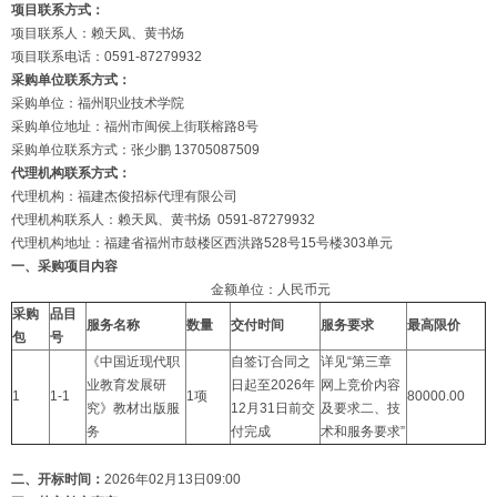
项目联系方式：
项目联系人：赖天凤、黄书炀
项目联系电话：0591-87279932
采购单位联系方式：
采购单位：福州职业技术学院
采购单位地址：福州市闽侯上街联榕路8号
采购单位联系方式：张少鹏 13705087509
代理机构联系方式：
代理机构：福建杰俊招标代理有限公司
代理机构联系人：赖天凤、黄书炀 0591-87279932
代理机构地址：福建省福州市鼓楼区西洪路528号15号楼303单元
一、采购项目内容
金额单位：人民币元
采购
品目
服务名称
数量
交付时间
服务要求
最高限价
包
号
《中国近现代职
自签订合同之
详见“第三章
业教育发展研
日起至2026年
网上竞价内容
1
1-1
1项
80000.00
究》教材出版服
12月31日前交
及要求二、技
务
付完成
术和服务要求”
二、开标时间：
2026年02月13日09:00