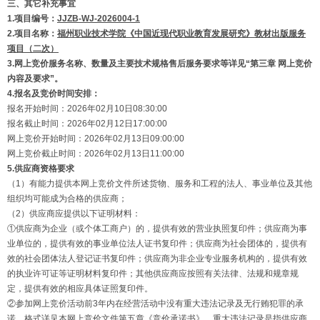
三、其它补充事宜
1.项目编号：
JJZB-WJ-2026004
-1
2.项目名称：
福州职业技术学院《中国近现代职业教育发展研究》教材出版服务
项目（二次）
3.网上竞价
服务
名称、数量及主要技术规格售后服务要求等详见“第
三
章 网上竞价
内容及要求”
。
4.报名及竞价时间安排：
报名开始时间：2026年02月10日08:30:00
报名截止时间：2026年02月12日17:00:00
网上竞价开始时间：2026年02月13日09:00:00
网上竞价截止时间：2026年02月13日11:00:00
5.供应商资格要求
（1）有能力提供本网上竞价文件所述货物、服务和工程的法人、事业单位及其他
组织均可能成为合格的供应商；
（2）供应商应提供以下证明材料：
①供应商为企业（或个体工商户）的，提供有效的营业执照复印件；供应商为事
业单位的，提供有效的事业单位法人证书复印件；供应商为社会团体的，提供有
效的社会团体法人登记证书复印件；供应商为非企业专业服务机构的，提供有效
的执业许可证等证明材料复印件；其他供应商应按照有关法律、法规和规章规
定，提供有效的相应具体证照复印件。
②参加网上竞价活动前3年内在经营活动中没有重大违法记录及无行贿犯罪的承
诺，格式详见本网上竞价文件第五章《竞价承诺书》。重大违法记录是指供应商