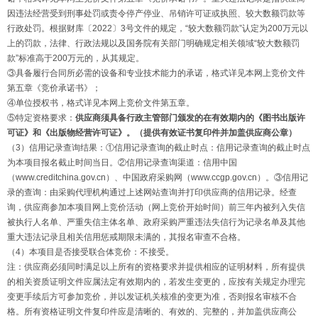
因违法经营受到刑事处罚或责令停产停业、吊销许可证或执照、较大数额罚款等
行政处罚。根据财库〔2022〕3号文件的规定，“较大数额罚款”认定为200万元以
上的罚款，法律、行政法规以及国务院有关部门明确规定相关领域“较大数额罚
款”标准高于200万元的，从其规定。
③具备履行合同所必需的设备和专业技术能力的承诺，格式详见本网上竞价文件
第五章《竞价承诺书》；
④单位授权书，格式详见本网上竞价文件第五章。
⑤特定资格要求：
供应商须具备行政主管部门颁发的在有效期内的《图书出版许
可证》和《出版物经营许可证》。（
提供
有效
证书复印件
并
加盖供应商公章
）
（3）信用记录查询结果：①信用记录查询的截止时点：信用记录查询的截止时点
为本项目报名截止时间当日。②信用记录查询渠道：信用中国
（www.creditchina.gov.cn）、中国政府采购网（www.ccgp.gov.cn）。③信用记
录的查询：由采购代理机构通过上述网站查询并打印供应商的信用记录。经查
询，供应商参加本项目网上竞价活动（网上竞价开始时间）前三年内被列入失信
被执行人名单、严重失信主体名单、政府采购严重违法失信行为记录名单及其他
重大违法记录且相关信用惩戒期限未满的，其报名审查不合格。
（4）本项目是否接受联合体竞价：不接受。
注：供应商必须同时满足以上所有的资格要求并提供相应的证明材料，所有提供
的相关资质证明文件应属法定有效期内的，若发生变更的，应按有关规定办理完
变更手续后方可参加竞价，并以发证机关核准的变更为准，否则报名审核不合
格。所有资格证明文件复印件应是清晰的、有效的、完整的，并加盖供应商公