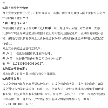
章。
6.网上竞价文件售价
网上竞价文件售价0元，在报名期限内，各潜在供应商可直接从网上竞价公告附件
中获取网上竞价文件。
7.网上竞价保证金：
本项目网上竞价保证金为
800
元人民币
，网上竞价保证金须以对公转账、支票、
汇票等非现金形式提交且应在报名截止时间前到达指定账户，否则报名审核不合
格。采购代理机构将以网上竞价保证金收款银行提供的保证金到账时间为依据进
行确认。
网上竞价保证金缴交指定账户：
开 户 名：福建杰俊招标代理有限公司；
开 户 行：兴业银行股份有限公司福州华林支行；
账 号：117130100100316627。
8.响应文件有效期：
首次响应文件提交截止时间起90个日历日。
9.代理服务费：
按成交金额的差额定率累进法计算后，向成交供应商收取。成交供应商应在领取
成交通知书的同时以现金、转账、电汇付款方式一次性向代理机构缴纳采购代理
服务费。成交金额的服务费比率1.5％。服务费汇入账户：开户名：福建杰俊招标
代理有限公司；开户行：兴业银行股份有限公司福州华林支行；账号：
117130100100316627。