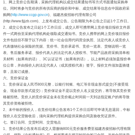
1、网上竞价公告期满，采购代理机构以成交结果通知书等方式书面通知采购单
位。同时将参与竞价的所有供应商的报价和中标、成交结果等信息在中国政府采
购网(
http://www.ccgp.gov.cn
)、福建杰俊招标代理有限公司
(http://www.fjjjzb.com)、上发布成交公告。公告期限为本公告之日起1个工作日。
2、成交公告发布之日起1个工作日后，成交人即可携带网上竞价项目报价文件原
件一式两份至采购代理机构处领取成交通知书。竞价人携带的网上竞价项目报价
文件包括但不限于以下内容：统一社会信用代码营业执照、法定代表人或竞价人
代表缴纳社会保险的凭据、竞价书、竞价承诺书、竞价一览表、货物说明一览
表、售后服务承诺、报价代表人的法定代表人授权书、节能产品政府采购清单相
关材料（如果有的话）、3C认证证书（如果有的话）。以上材料必须加盖报价单
位公章，并由报价人的法定代表人（或其授权代表）签字。报价文件须加盖骑缝
章，且装订成册。
六、竞价保证金
1、竞价保证金人民币800元整，以银行转账、电汇等非现金形式提交(不接受现
金、现金存款形式提交)；竞价保证金不是以竞价人名义提交的，将导致其竞价资
格被拒绝。竞价人的竞价保证金未在竞价截止时间前一天到达指定账户的将导致
其竞价资格被拒绝。
2、未中标的报价人，在竞价结果公告发布1个工作日后即可申请无息退回，中标
报价人在交货验收后，须向采购代理机构提供采购合同及验收凭证原件。
七、签订合同、交货时间、交货地点
1、竞价结果公告发布后成交人需缴纳800元竞价服务费至福建杰俊招标代理有限