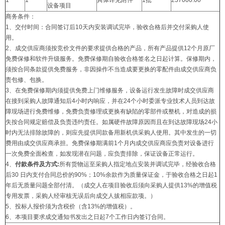
1
1
具体详见附件一
1批
257000.00
设备项目
商务条件：
1、交付时间：合同签订后10天内安装调试完毕，验收合格后并交付采购人使
用。
2、成交供应商须按竞价文件的要求提供合格的产品，所有产品提供12个月原厂
免费保修和软件升级服务。免费保修期自验收合格签名之日起计算。保修期内，
须按合同条款提供免费服务，非因操作不当造成要更换的零配件由成交供应商负
责包修、包换。
3、在免费保修期内须提供免费上门维修服务，设备运行发生故障时成交供应商
在接到采购人故障通知后4小时内响应，并在24个小时委派专业技术人员到达故
障现场进行免费维修，免费负责修理或更换有缺陷的零部件或整机，对造成的损
失按合同规定赔偿及负责违约责任。如属硬件故障原因而且在到达故障现场24小
时内无法排除故障的，则应先提供同款备用新机供采购人使用。其中发生的一切
费用由成交供应商承担。免费保修期满前1个月内成交供应商应负责对设备进行
一次免费全面检查，如发现潜在问题，应负责排除，保证设备正常运行。
4、
付款条件及方式:
所有货物运至采购人指定地点安装并调试完毕，经验收合格
后30 日内支付合同总价的90%；10%余款作为质量保证金，于验收合格之日起1
年后无质量问题全部付清。（成交人在项目验收后须向采购人提供13%的增值税
专用发票，采购人经审核无误后向成交人拔相应款项。）
5、投标人报价须为含税价（含13%的增值税）。
6、本项目要求成交通知书发出之日起7个工作日内签订合同。