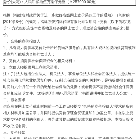
总价(大写)：人民币贰拾伍万柒仟元整（￥257000.00元）
根据《福建省财政厅关于进一步做好省级网上竞价采购工作的通知》（闽财购
[2010]18号）的规定，福建杰俊招标代理有限公司采用网上竞价（以下简称“竞
价”）方式组织实施本次货物及服务的网上竞价，现邀请合格的供应商前来5报
价。
一、合格的竞价报价人
1、凡有能力提供本竞价公告所述货物及服务的，具有法人资格的境内供货商或制
造商均可能成为合格的竞价人；
2、竞价人须提供社会保障资金的相关材料；
3、竞价人须提供网上竞价承诺书。
注：(1) 法人包括企业法人、机关法人、事业单位法人和社会团体法人，提供统一
社会信用代码营业执照复印件。(2)社会保障资金的相关材料，是指提供报名截止
时间前六个月任一个月的缴纳社会保险的凭据；或者提供不需要缴纳社会保障资
金的相应证明文件。(3)提供无行贿犯罪承诺函（书面说明并加盖竞价人公章）。
二、报名要求
供应商在网上竞价截止时间前一个工作日须提交 “合格的竞价报价人”要求的所有
相关材料并加盖公章，并同时提供竞价保证金凭证复印件加盖公章。未按以上要
求提交报名材料的竞价人，将导致其提出的质疑或竞价资格被拒绝。本项目报名
不收取报名费。
三、竞价须知