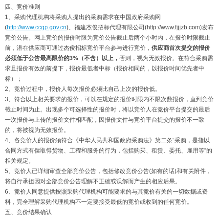
四、竞价准则
1、采购代理机构将采购人提出的采购需求在中国政府采购网
(
http://www.ccgp.gov.cn
)、福建杰俊招标代理有限公司(http://www.fjjjzb.com)发布
竞价公告。网上竞价的报价时限为竞价公告截止后两个小时内，在报价时限截止
前，潜在供应商可通过杰俊招标竞价平台参与进行竞价，
供应商首次提交的报价
必须低于公告最高限价的3%（不含）以上，
否则，视为无效报价。在符合采购需
求且报价有效的前提下，报价最低者中标（报价相同的，以报价时间优先者中
标）；
2、竞价过程中，报价人每次报价必须比自己上次的报价低。
3、符合以上相关要求的报价，可以在规定的报价时限内不限次数报价，直到竞价
截止时间为止。出现多个可选择性的报价时，将以竞价人在竞价平台提交的最后
一次报价与上传的报价文件相匹配，因报价文件与竞价平台提交的报价不一致
的，将被视为无效报价。
4、各竞价人的报价须符合《中华人民共和国政府采购法》第二条“采购，是指以
合同方式有偿取得货物、工程和服务的行为，包括购买、租赁、委托、雇用等”的
相关规定。
5、竞价人已详细审查全部竞价公告，包括修改竞价公告(如有的话)和有关附件，
将自行承担因对全部竞价公告理解不正确或误解而产生的相应后果。
6、竞价人同意提供按照采购代理机构可能要求的与其竞价有关的一切数据或资
料，完全理解采购代理机构不一定要接受最低的竞价或收到的任何竞价。
五、竞价结果确认