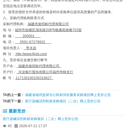
公司。领取《中标通知书》后，根据要求在规定时间内签订合同，并按合同送货
至指定地点安装调试完毕。
2、按竞价报价文件承诺的价格及时向采购单位提供高质量的产品和服务。
八、采购代理机构联系方式
采购代理机构：
福建杰俊招标代理有限公司
地 址：
福州市鼓楼区湖东路208号晓康苑南楼703室
邮 编：
350001
电 话：
0591-87279932
项目负责人：
李
水连
网 址：
http://www.fjjjzb.com
九、竞价保证金缴交银行帐号
开户名：
福建杰俊招标代理有限公司
开户行：
兴业银行股份有限公司福州华林支行
帐 号：
117130100100316627
TA的上一篇：
福建省福州监狱办公耗材供应服务采购项目网上竞价公告
TA的下一篇：
医疗器械试剂耗材采购项目（二次）网上竞价公告
最新竞价
医疗器械试剂耗材采购项目（二次）网上竞价公告
45
2026-07-21 17:37