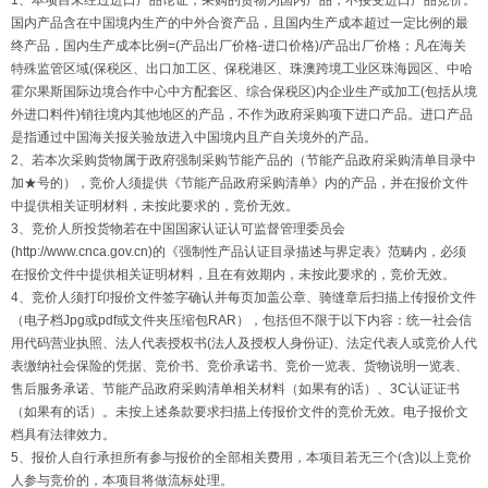
1、本项目未经过进口产品论证，采购的货物为国内产品，不接受进口产品竞价。
国内产品含在中国境内生产的中外合资产品，且国内生产成本超过一定比例的最
终产品，国内生产成本比例=(产品出厂价格-进口价格)/产品出厂价格；凡在海关
特殊监管区域(保税区、出口加工区、保税港区、珠澳跨境工业区珠海园区、中哈
霍尔果斯国际边境合作中心中方配套区、综合保税区)内企业生产或加工(包括从境
外进口料件)销往境内其他地区的产品，不作为政府采购项下进口产品。进口产品
是指通过中国海关报关验放进入中国境内且产自关境外的产品。
2、若本次采购货物属于政府强制采购节能产品的（节能产品政府采购清单目录中
加★号的），竞价人须提供《节能产品政府采购清单》内的产品，并在报价文件
中提供相关证明材料，未按此要求的，竞价无效。
3、竞价人所投货物若在中国国家认证认可监督管理委员会
(http://www.cnca.gov.cn)的《强制性产品认证目录描述与界定表》范畴内，必须
在报价文件中提供相关证明材料，且在有效期内，未按此要求的，竞价无效。
4、竞价人须打印报价文件签字确认并每页加盖公章、骑缝章后扫描上传报价文件
（电子档Jpg或pdf或文件夹压缩包RAR），包括但不限于以下内容：统一社会信
用代码营业执照、法人代表授权书(法人及授权人身份证)、法定代表人或竞价人代
表缴纳社会保险的凭据、竞价书、竞价承诺书、竞价一览表、货物说明一览表、
售后服务承诺、节能产品政府采购清单相关材料（如果有的话）、3C认证证书
（如果有的话）。未按上述条款要求扫描上传报价文件的竞价无效。电子报价文
档具有法律效力。
5、报价人自行承担所有参与报价的全部相关费用，本项目若无三个(含)以上竞价
人参与竞价的，本项目将做流标处理。