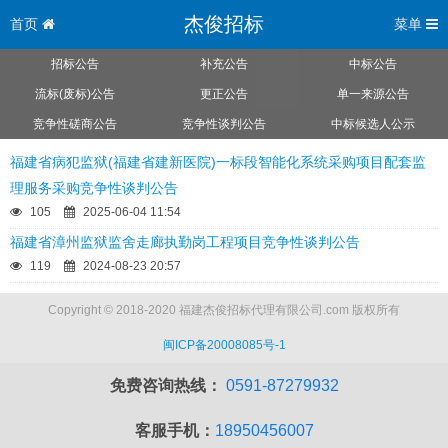
杰俊招标
首页
菜单
招标公告
补充公告
中标公告
流标(废标)公告
更正公告
单一来源公告
竞争性磋商公告
竞争性谈判公告
中标候选人公示
福建省病犯监狱(福建省建新医院)一标段智能化系统采购项目配套监
理服务采购竞争性谈判公告
105
2025-06-04 11:54
福建省漳州监狱监舍走廊执勤岗工程项目竞争性谈判公告
119
2024-08-23 20:57
Copyright © 2018-2020 福建杰俊招标代理有限公司.com 版权所有
闽ICP备20008085号-1
免费咨询热线：
0591-87279932
客服手机：
18950456007