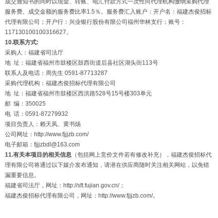
成交通知书的同时以现金、转账、电汇付款方式一次性向代理机构缴纳采购代理
服务费。成交金额的服务费比率1.5％。服务费汇入账户：开户名：福建杰俊招标
代理有限公司；开户行：兴业银行股份有限公司福州华林支行；账号：
117130100100316627。
10.联系方式
:
采购人：福建省司法厅
地 址：福建省福州市鼓楼区鼓西街道后县社区湖头街113号
联系人及电话：周先生 0591-87713287
采购代理机构：福建杰俊招标代理有限公司
地 址：福建省福州市鼓楼区西洪路528号15号楼303单元
邮 编：350025
电 话：0591-87279932
项目负责人：赖天凤、黄书炀
公司网址：http://www.fjjjzb.com/
电子邮箱：fjjjzbdl@163.com
11.有关本项目的相关信息
（包括网上竞价文件若有修改补充），福建杰俊招标代
理有限公司将通过以下媒介发布通知，请潜在供应商随时关注相关网站，以免错
漏重要信息。
福建省司法厅，网址：http://sft.fujian.gov.cn/；
福建杰俊招标代理有限公司，网址：http://www.fjjjzb.com/。