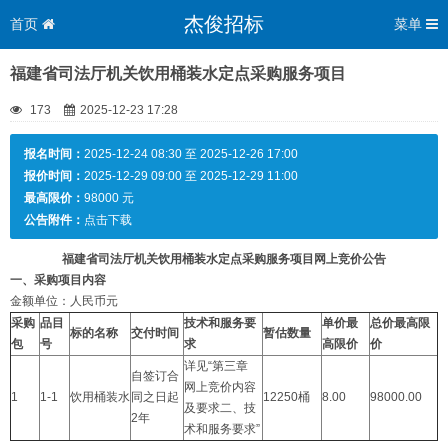
杰俊招标
首页
菜单
福建省司法厅机关饮用桶装水定点采购服务项目
173
2025-12-23 17:28
报名时间：
2025-12-24 08:30 至 2025-12-26 17:00
报价时间：
2025-12-29 09:00 至 2025-12-29 11:00
最高限价：
98000 元
公告附件：
点击下载
福建省司法厅机关饮用桶装水定点采购服务项目
网上竞价公告
一、采购项目内容
金额单位：人民币元
采购
品目
技术和
服务要
单价最
总价最高限
标的名称
交付时间
暂估数量
包
号
求
高限价
价
详见“第三章
自签订合
网上竞价内容
1
1-1
饮用桶装水
同之日起
12250桶
8.00
98000.00
及要求二、技
2年
术和服务要求”