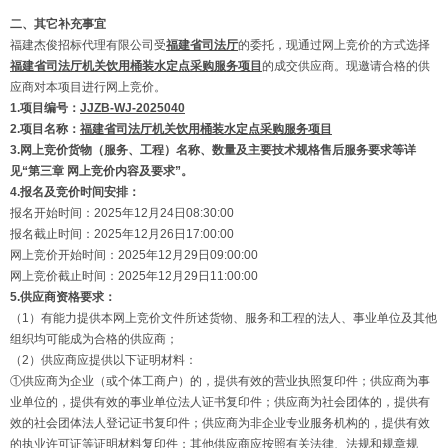
二、其它补充事宜
福建杰俊招标代理有限公司受
福建省司法厅
的委托，现通过网上竞价的方式选择
福建省司法厅机关饮用桶装水定点采购服务项目
的成交供应商。现邀请合格的供
应商对本项目进行网上竞价。
1.项目编号：
JJZB-WJ-2025040
2.项目名称：
福建省司法厅机关饮用桶装水定点采购服务项目
3.网上竞价货物
（
服务、工程
）
名称、数量及主要技术规格售后服务要求等详
见“第
三
章 网上竞价内容及要求”
。
4.报名及竞价时间安排：
报名开始时间：2025年12月24日08:30:00
报名截止时间：2025年12月26日17:00:00
网上竞价开始时间：2025年12月29日09:00:00
网上竞价截止时间：2025年12月29日11:00:00
5.供应商资格要求
：
（1）有能力提供本网上竞价文件所述货物、服务和工程的法人、事业单位及其他
组织均可能成为合格的供应商；
（2）供应商应提供以下证明材料：
①供应商为企业（或个体工商户）的，提供有效的营业执照复印件；供应商为事
业单位的，提供有效的事业单位法人证书复印件；供应商为社会团体的，提供有
效的社会团体法人登记证书复印件；供应商为非企业专业服务机构的，提供有效
的执业许可证等证明材料复印件；其他供应商应按照有关法律、法规和规章规