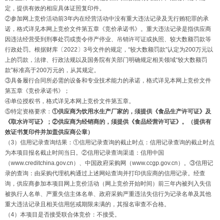
定，提供有效的相应具体证照复印件。
②参加网上竞价活动前3年内在经营活动中没有重大违法记录及无行贿犯罪的承
诺，格式详见本网上竞价文件第五章《竞价承诺书》。重大违法记录是指供应商
因违法经营受到刑事处罚或责令停产停业、吊销许可证或执照、较大数额罚款等
行政处罚。根据财库〔2022〕3号文件的规定，“较大数额罚款”认定为200万元以
上的罚款，法律、行政法规以及国务院有关部门明确规定相关领域“较大数额罚
款”标准高于200万元的，从其规定。
③具备履行合同所必需的设备和专业技术能力的承诺，格式详见本网上竞价文件
第五章《竞价承诺书》；
④单位授权书，格式详见本网上竞价文件第五章。
⑤特定资格要求：
①供应商为饮用水生产厂家的，须提供《食品生产许可证》及
《取水许可证》；②供应商为经销商的，须提供《食品经营许可证》。（提供有
效证书复印件并加盖供应商公章）
（3）信用记录查询结果：①信用记录查询的截止时点：信用记录查询的截止时点
为本项目报名截止时间当日。②信用记录查询渠道：信用中国
（www.creditchina.gov.cn）、中国政府采购网（www.ccgp.gov.cn）。③信用记
录的查询：由采购代理机构通过上述网站查询并打印供应商的信用记录。经查
询，供应商参加本项目网上竞价活动（网上竞价开始时间）前三年内被列入失信
被执行人名单、严重失信主体名单、政府采购严重违法失信行为记录名单及其他
重大违法记录且相关信用惩戒期限未满的，其报名审查不合格。
（4）本项目是否接受联合体竞价：不接受。