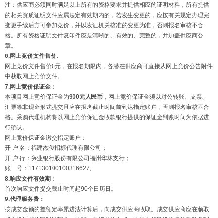
注：供应商必须同时满足以上所有的资格要求并提供相应的证明材料，所有提供
的相关资质证明文件应属法定有效期内的，若发生变更的，应按有关规定办理完
变更手续后方可参加竞价，并以发证机关核准的变更为准，否则报名审核不合
格。所有资格证明文件复印件应是清晰的、有效的、完整的，并加盖供应商公
章。
6.网上竞价文件售价
:
网上竞价文件售价0元，在报名期限内，各潜在供应商可直接从网上竞价公告附件
中获取网上竞价文件。
7.网上竞价保证金：
本项目网上竞价保证金为
9
00
元人民币
，网上竞价保证金须以对公转账、支票、
汇票等非现金形式提交且应在报名截止时间前到达指定账户，否则报名审核不合
格。采购代理机构将以网上竞价保证金收款银行提供的保证金到账时间为依据进
行确认。
网上竞价保证金缴交指定账户：
开 户 名：福建杰俊招标代理有限公司；
开 户 行：兴业银行股份有限公司福州华林支行；
账 号：117130100100316627。
8.响应文件有效期：
首次响应文件提交截止时间起90个日历日。
9.代理服务费：
按成交金额的差额定率累进法计算后，向成交供应商收取。成交供应商应在领取