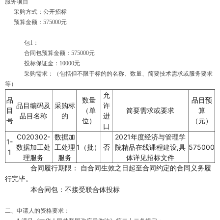
服务项目
采购方式：公开招标
预算金额：575000元
包1：
合同包预算金额：575000元
投标保证金：10000元
采购需求：（包括但不限于标的的名称、数量、简要技术需求或服务要求
等）
允
品
数量
品目预
品目编码及
采购标
许
目
（单
简要需求或要求
算
品目名称
的
进
号
位）
（元）
口
C020302-
数据加
2021年度经济与管理学
1-
数据加工处
工处理
1（批）
否
院精品在线课程建设,具
575000
1
理服务
服务
体详见招标文件
合同履行期限： 自合同生效之日起至合同约定的合同义务履
行完毕。
本合同包：不接受联合体投标
二、申请人的资格要求：