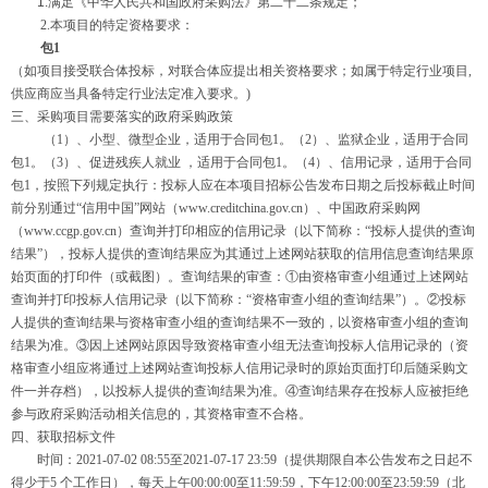
1.满足《中华人民共和国政府采购法》第二十二条规定；
2.本项目的特定资格要求：
包1
（如项目接受联合体投标，对联合体应提出相关资格要求；如属于特定行业项目,
供应商应当具备特定行业法定准入要求。)
三、采购项目需要落实的政府采购政策
（1）、小型、微型企业，适用于合同包1。（2）、监狱企业，适用于合同
包1。（3）、促进残疾人就业 ，适用于合同包1。（4）、信用记录，适用于合同
包1，按照下列规定执行：投标人应在本项目招标公告发布日期之后投标截止时间
前分别通过“信用中国”网站（www.creditchina.gov.cn）、中国政府采购网
（www.ccgp.gov.cn）查询并打印相应的信用记录（以下简称：“投标人提供的查询
结果”），投标人提供的查询结果应为其通过上述网站获取的信用信息查询结果原
始页面的打印件（或截图）。查询结果的审查：①由资格审查小组通过上述网站
查询并打印投标人信用记录（以下简称：“资格审查小组的查询结果”）。②投标
人提供的查询结果与资格审查小组的查询结果不一致的，以资格审查小组的查询
结果为准。③因上述网站原因导致资格审查小组无法查询投标人信用记录的（资
格审查小组应将通过上述网站查询投标人信用记录时的原始页面打印后随采购文
件一并存档），以投标人提供的查询结果为准。④查询结果存在投标人应被拒绝
参与政府采购活动相关信息的，其资格审查不合格。
四、获取招标文件
时间：
2021-07-02 08:55
至
2021-07-17 23:59
（提供期限自本公告发布之日起不
得少于5 个工作日），每天上午00:00:00至11:59:59，下午12:00:00至23:59:59（北