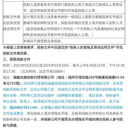
投标人须具备有关行政部门颁发的人防工程设计乙级或以上资质证
书，提供有效的资质证书复印件加盖投标人公章。
招标文件规
设计项目负责人须具备有效的一级或以上国家注册建筑师证书或注
定的其他资
册城市规划师职业证书，拟提供的项目负责人须为投标人在职人员
格证明文件
（提供投标截止时间前6个月内任一个月投标人为其缴纳的社保证明
材料及有效的证书复印件并加盖投标人公章。）
本项目不接受联合体投标。
※根据上述资格要求，投标文件中应提交的“投标人的资格及资信证明文件”详见
招标文件第四章。
三、获取招标文件
时间：2021年03月22日至2021年03月29日，每天上午8:30至12:00，下午14:30
至17:30。（北京时间，法定节假日除外）
地点：
福建杰俊招标代理有限公司
（地址：
福州市湖东路208号晓康苑南楼03-04
单元703室)
；
供应商可直接到福建杰俊招标代理有限公司购买招标文件，若有异
地购买招标文件，以对公转账汇款，但须在汇款凭证中注明本项目的招标编号或
项目名称，同时将汇款凭证扫描件（或网银转账截图）、项目名称、招标编号、
单位名称、联系人、联系电话等信息以电子邮件形式发送给招标公司，电子信
箱：
fjjjzbdl@163.com
，以便确认相应项目的报名登记并为供应商办理后续招标
文件发送事宜。
潜在投标人需办理报名手续，且购买招标文件时的公司名称应与
投标时的公司名称一致，
本招标公司不接受未办理报名手续的潜在投标人参与投
标与质疑。