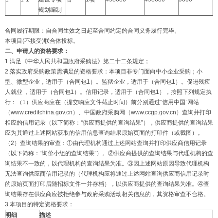
规划编制
合同履行期限：自合同生效之日起至合同约定的合同义务履行完毕。
本项目(不接受)联合体投标。
二、申请人的资格要求：
1.满足《中华人民共和国政府采购法》第二十二条规定；
2.落实政府采购政策需满足的资格要求：本项目非专门面向中小企业采购；小
型、微型企业，适用于（合同包1）。监狱企业，适用于（合同包1）。促进残疾
人就业 ，适用于（合同包1）。信用记录，适用于（合同包1），按照下列规定执
行：（1）供应商应在（提交响应文件截止时间）前分别通过“信用中国”网站
（www.creditchina.gov.cn）、中国政府采购网（www.ccgp.gov.cn）查询并打印
相应的信用记录（以下简称：“供应商提供的查询结果”），供应商提供的查询结果
应为其通过上述网站获取的信用信息查询结果原始页面的打印件（或截图）。
（2）查询结果的审查：①由代理机构通过上述网站查询并打印供应商信用记录
（以下简称：“询价小组的查询结果”）。②供应商提供的查询结果与代理机构的查
询结果不一致的，以代理机构的查询结果为准。③因上述网站原因导致代理机构
无法查询供应商信用记录的（代理机构应将通过上述网站查询供应商信用记录时
的原始页面打印后随招标文件一并存档），以供应商提供的查询结果为准。④查
询结果存在供应商应被拒绝参与政府采购活动相关信息的，其资格审查不合格。
3.本项目的特定资格要求：
明细
描述