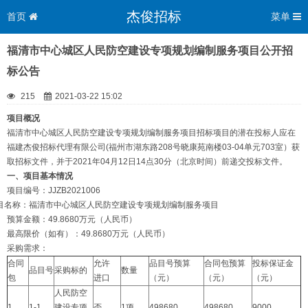
杰俊招标
首页
菜单
福清市中心城区人民防空建设专项规划编制服务项目公开招
标公告
215
2021-03-22 15:02
项目
概况
福清市中心城区人民防空建设专项规划编制服务项目招标项目的潜在投标人应在
福建杰俊招标代理有限公司(福州市湖东路208号晓康苑南楼03-04单元703室）获
取招标文件，并于2021年04月12日14点30分（北京时间）前递交投标文件。
一、项目基本情况
项目编号：JJZB2021006
目名称：福清市中心城区人民防空建设专项规划编制服务项目
预算金额：49.8680万元（人民币）
最高限价（如有）：49.8680万元（人民币）
采购需求：
合同
允许
品目号预算
合同包预算
投标保证金
品目号
采购标的
数量
包
进口
（元）
（元）
（元）
人民防空
1
1-1
建设专项
否
1项
498680
498680
9000