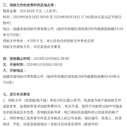
三、招标文件的发售时间及地点等：
预算金额：254.9328 万元（人民币）
时间：2019年09月18日 09:00 至 2019年09月24日 17:00(双休日及法定节假日
除外)
地点：福建杰俊招标代理有限公司（福州市鼓楼区湖东路208号晓康苑南楼03-04
单元703室）
招标文件售价：￥200.0 元，本公告包含的招标文件售价总和
招标文件获取方式：详见其他补充事宜
四、投标截止时间：
2019年10月08日 09:00
五、开标时间：
2019年10月08日 09:00
六、开标地点：
福建杰俊招标代理有限公司（福州市鼓楼区湖东路208号晓康苑南楼03-04单元
703室）
七、其它补充事宜
1、招标文件（纸质版/电子版）售价200元/版人民币。纸质版与电子版招标文件
成套发售。如需邮寄请另加邮寄费50元，售后不退。我司不对邮寄过程中可能发
生的延误或丢失负责。异地购买标书者，电汇相应的金额到本公告提供的账户
上，同时将电汇底单复印件及文件购买人的公司名称、项目编号、联系人、联系
电话、手机、传真及邮箱地址一并标注后传真至我司（邮箱号码：