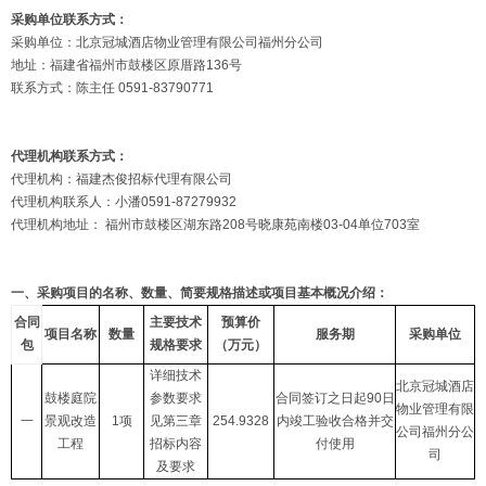
采购单位联系方式：
采购单位：北京冠城酒店物业管理有限公司福州分公司
地址：福建省福州市鼓楼区原厝路136号
联系方式：陈主任 0591-83790771
代理机构联系方式：
代理机构：福建杰俊招标代理有限公司
代理机构联系人：小潘0591-87279932
代理机构地址： 福州市鼓楼区湖东路208号晓康苑南楼03-04单位703室
一、采购项目的名称、数量、简要规格描述或项目基本概况介绍：
合同
主要技术
预算价
项目名称
数量
服务期
采购单位
包
规格要求
（万元）
详细技术
北京冠城酒店
鼓楼庭院
参数要求
合同签订之日起90日
物业管理有限
一
景观改造
1项
见第三章
254.9328
内竣工验收合格并交
公司福州分公
工程
招标内容
付使用
司
及要求