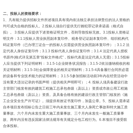
二、投标人的资格要求：
1、凡有能力提供招标文件所述项目具有境内依法独立承担法律责任的法人资格的
均可成为合格的投标人。2.投标人须自行提供无行贿犯罪记录承诺函（格式自
拟）。 3.投标人应提供下述资格证明文件，否则导致投标无效。3.1投标人资格证
明文件：3.1.1投标人营业执照副本复印件、税务登记证副本复印件、组织机构代
码证复印件（已办理三证合一的投标人仅需提供营业执照副本复印件）；3.1.2 法
定代表人身份证复印件；3.1.3 投标代表人身份证复印件；3.1.4 法定代表人授权
书原件(格式详见第五章“投标文件格式”，投标代表是法定代表人无需)；3.1.5投标
人应当提供下列证明材料： 3.1.5-1企业财务状况报告；3.1.5-2依法缴纳税收的相
关证明材料；3.1.5-3社会保障资金的相关证明材料；3.1.5-4具备履行合同所必需
的设备和专业技术能力的证明材料； 3.1.5-5参加招标活动前3年内在经营活动中
没有重大违法记录的书面声明（提供相关声明即可）；4. 投标人须具备建设行政
主管部门核发有效的建筑工程施工总承包叁级（及以上）资质或市政公用工程施
工总承包叁级（及以上）资质。及具备合格有效的建设行政主管部门核发的《施
工企业安全生产许可证》。须提供有效证书复印件，加盖公章。5、投标人需承诺
自本项目发布招标公告之日前三年内未发生施工重大人身死亡事故和特大施工质
量事故、六个月内未发生重大施工质量事故、三个月内未发生一般施工质量事
故、两年内没有违反国家法律法规等有关规定分包工程行为。6.本项目不接受联
合体投标。