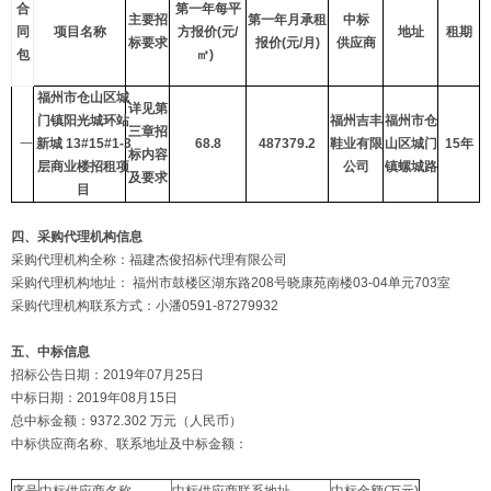
合
第一年每平
主要招
第一年月承租
中标
同
项目名称
方报价(元/
地址
租期
标要求
报价(元/月)
供应商
包
㎡)
福州市仓山区城
详见第
门镇阳光城环站
福州吉丰
福州市仓
三章招
一
新城 13#15#1-3
68.8
487379.2
鞋业有限
山区城门
15
年
标内容
层商业楼招租项
公司
镇螺城路
及要求
目
四、采购代理机构信息
采购代理机构全称：福建杰俊招标代理有限公司
采购代理机构地址： 福州市鼓楼区湖东路208号晓康苑南楼03-04单元703室
采购代理机构联系方式：小潘0591-87279932
五、中标信息
招标公告日期：2019年07月25日
中标日期：2019年08月15日
总中标金额：9372.302 万元（人民币）
中标供应商名称、联系地址及中标金额：